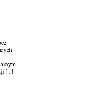
bez
szych
u
m samym
ji […]