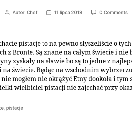
Autor:
Chef
11 lipca 2019
0 Comments
Autor
Data
wpisu
wpisu
chacie pistacje to na pewno słyszeliście o tych
ch z Bronte. Są znane na całym świecie i nie 
yny zyskały na sławie bo są to jedne z najlep
ji na świecie. Będąc na wschodnim wybrzerz
i nie mogłem nie okrążyć Etny dookoła i ty
ielki wielbiciel pistacji nie zajechać przy okaz
te
,
pistacje