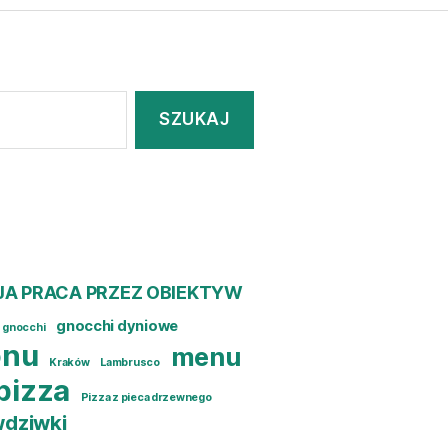
JA PRACA PRZEZ OBIEKTYW
gnocchi dyniowe
gnocchi
onu
menu
Kraków
Lambrusco
pizza
Pizza z pieca drzewnego
dziwki