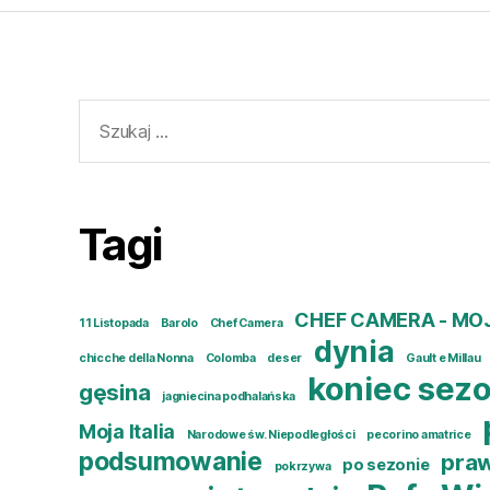
Szukaj:
Tagi
CHEF CAMERA - MO
11 Listopada
Barolo
Chef Camera
dynia
chicche della Nonna
Colomba
deser
Gault e Millau
koniec sez
gęsina
jagniecina podhalańska
Moja Italia
Narodowe św. Niepodległości
pecorino amatrice
podsumowanie
praw
po sezonie
pokrzywa