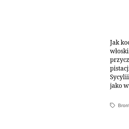
Jak ko
włoski
przycz
pistac
Sycyli
jako w
Bron
Tagi