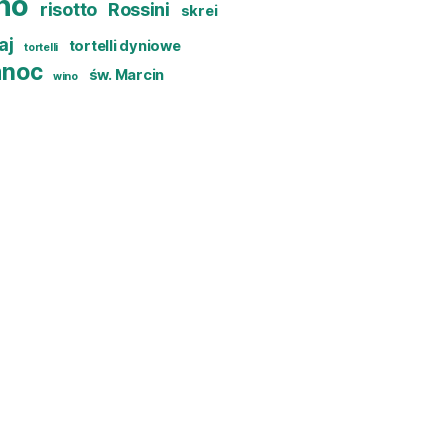
no
risotto
Rossini
skrei
aj
tortelli dyniowe
tortelli
anoc
św. Marcin
wino