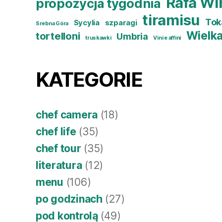
Rafa Wi
propozycja tygodnia
tiramisu
Tok
Sycylia
szparagi
Srebna Góra
Wielk
tortelloni
Umbria
truskawki
Vini e affini
KATEGORIE
chef camera
(18)
chef life
(35)
chef tour
(35)
literatura
(12)
menu
(106)
po godzinach
(27)
pod kontrolą
(49)