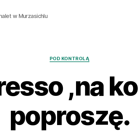
Chalet w Murzasichlu
Kategorie
POD KONTROLĄ
resso ,na ko
poproszę.