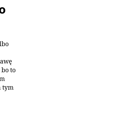
o
lbo
 kawę
 bo to
em
a tym