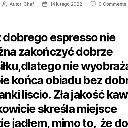
Autor:
Chef
14 lutego 2022
0 Comments
Autor
Data
wpisu
wpisu
 dobrego espresso nie
na zakończyć dobrze
iłku,dlatego nie wyobra
ie końca obiadu bez dobr
żanki liscio. Zła jakość ka
kowicie skreśla miejsce
ie jadłem, mimo to, że do