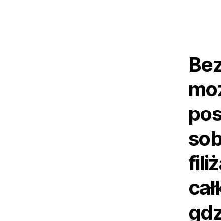
Bez
moż
pos
sob
fili
cał
gdz