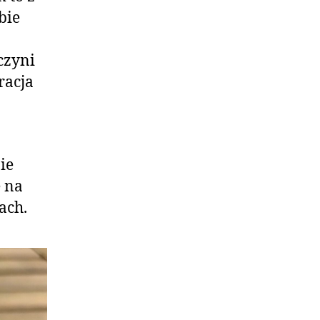
bie
czyni
racja
ie
ę na
ach.