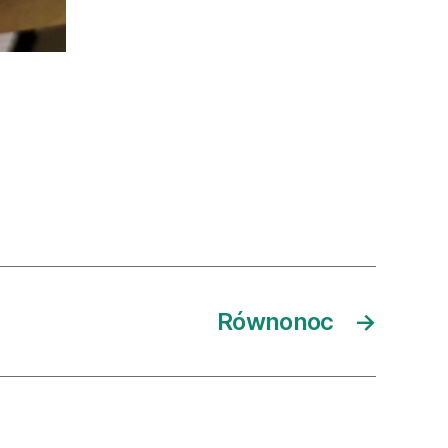
Równonoc
→