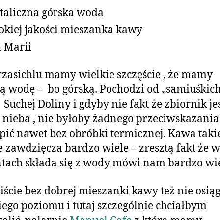
taliczna górska woda
kiej jakości mieszanka kawy
 Marii
asichlu mamy wielkie szczęście , że mamy
ą wodę – bo górską. Pochodzi od „samiuśkic
 Suchej Doliny i gdyby nie fakt że zbiornik je
 nieba , nie byłoby żadnego przeciwskazania
e pić nawet bez obróbki termicznej. Kawa taki
 zawdzięcza bardzo wiele – zresztą fakt że 
tach składa się z wody mówi nam bardzo wi
ście bez dobrej mieszanki kawy też nie osi
ego poziomu i tutaj szczególnie chciałbym