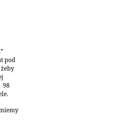
h”
st pod
 żeby
ej
w 98
ele.
ągniemy