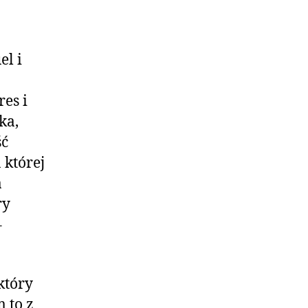
l i
es i
ka,
ść
 której
a
ry
–
który
 to z