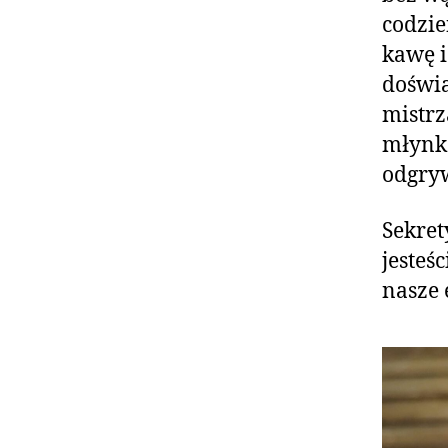
codzie
kawę i
doświa
mistrz
młynka
odgryw
Sekret
jesteś
nasze 