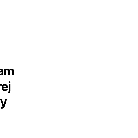
żam
ej
wy