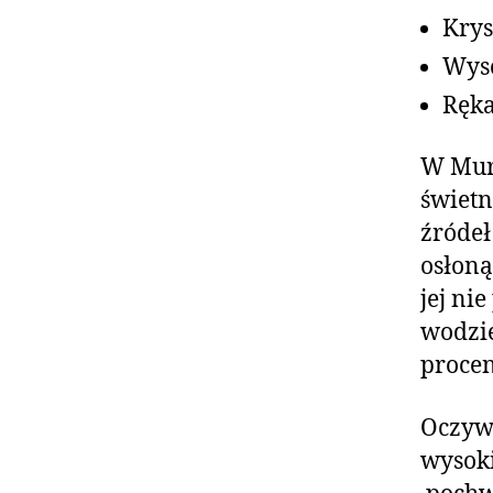
Krys
Wyso
Ręka
W Murz
świetn
źródeł
osłoną
jej ni
wodzie
procen
Oczywi
wysoki