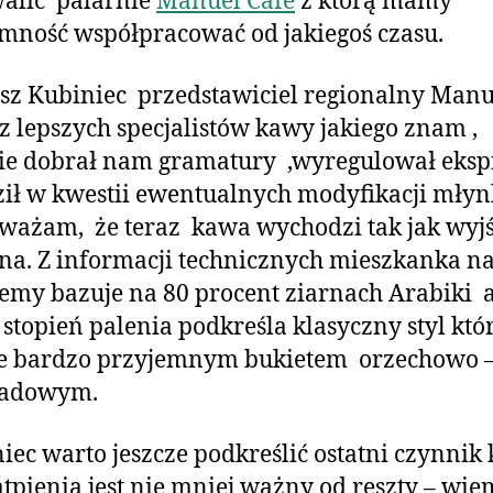
alić palarnie
Manuel Cafe
z którą mamy
mność współpracować od jakiegoś czasu.
z Kubiniec przedstawiciel regionalny Manue
z lepszych specjalistów kawy jakiego znam ,
ie dobrał nam gramatury ,wyregulował ekspr
ił w kwestii ewentualnych modyfikacji młyn
ważam, że teraz kawa wychodzi tak jak wyj
a. Z informacji technicznych mieszkanka na
emy bazuje na 80 procent ziarnach Arabiki 
 stopień palenia podkreśla klasyczny styl któ
je bardzo przyjemnym bukietem orzechowo 
ladowym.
iec warto jeszcze podkreślić ostatni czynnik 
tpienia jest nie mniej ważny od reszty – wiem