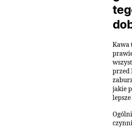
teg
dob
Kawa t
prawie
wszyst
przed 
zabur
jakie 
lepsze
Ogólni
czynn