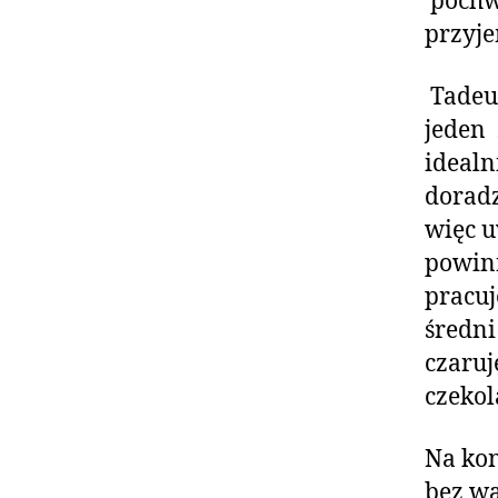
pochw
przyje
Tadeus
jeden 
idealn
doradz
więc u
powinn
pracuj
średni
czaru
czeko
Na kon
bez wą