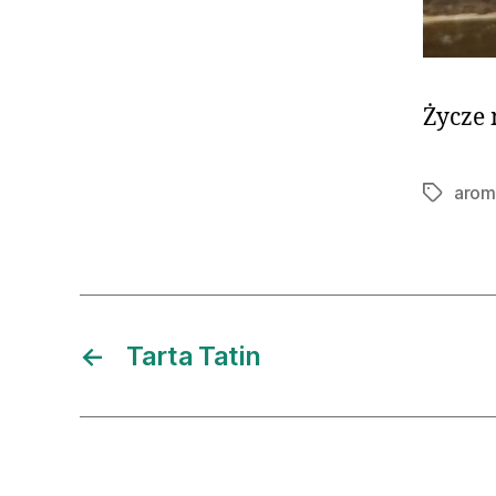
Życze 
arom
Tagi
←
Tarta Tatin